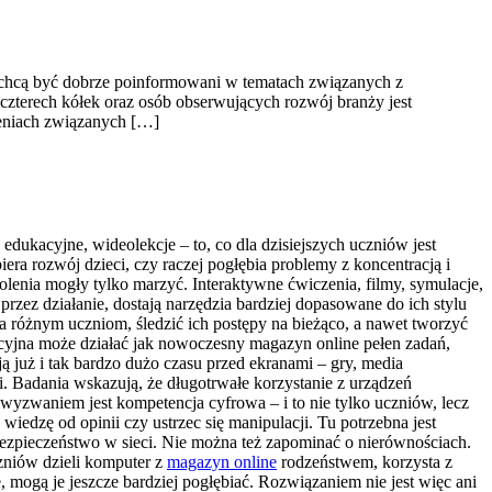
zy chcą być dobrze poinformowani w tematach związanych z
 czterech kółek oraz osób obserwujących rozwój branży jest
ieniach związanych […]
 edukacyjne, wideolekcje – to, co dla dzisiejszych uczniów jest
era rozwój dzieci, czy raczej pogłębia problemy z koncentracją i
enia mogły tylko marzyć. Interaktywne ćwiczenia, filmy, symulacje,
przez działanie, dostają narzędzia bardziej dopasowane do ich stylu
ia różnym uczniom, śledzić ich postępy na bieżąco, a nawet tworzyć
yjna może działać jak nowoczesny magazyn online pełen zadań,
ą już i tak bardzo dużo czasu przed ekranami – gry, media
i. Badania wskazują, że długotrwałe korzystanie z urządzeń
wyzwaniem jest kompetencja cyfrowa – i to nie tylko uczniów, lecz
 wiedzę od opinii czy ustrzec się manipulacji. Tu potrzebna jest
bezpieczeństwo w sieci. Nie można też zapominać o nierównościach.
czniów dzieli komputer z
magazyn online
rodzeństwem, korzysta z
mogą je jeszcze bardziej pogłębiać. Rozwiązaniem nie jest więc ani