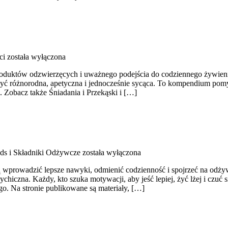
ci
została wyłączona
produktów odzwierzęcych i uważnego podejścia do codziennego żywienia
być różnorodna, apetyczna i jednocześnie sycąca. To kompendium pomy
. Zobacz także Śniadania i Przekąski i […]
ds i Składniki Odżywcze
została wyłączona
cą wprowadzić lepsze nawyki, odmienić codzienność i spojrzeć na odż
iczna. Każdy, kto szuka motywacji, aby jeść lepiej, żyć lżej i czuć si
. Na stronie publikowane są materiały, […]