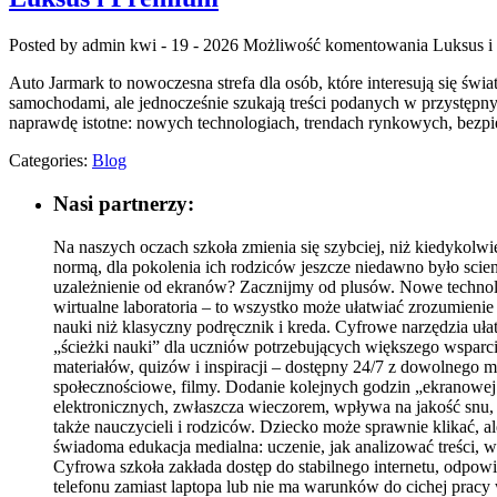
Posted by admin
kwi - 19 - 2026
Możliwość komentowania
Luksus i
Auto Jarmark to nowoczesna strefa dla osób, które interesują się ś
samochodami, ale jednocześnie szukają treści podanych w przystępny
naprawdę istotne: nowych technologiach, trendach rynkowych, bezpi
Categories:
Blog
Nasi partnerzy:
Na naszych oczach szkoła zmienia się szybciej, niż kiedykolwie
normą, dla pokolenia ich rodziców jeszcze niedawno było scienc
uzależnienie od ekranów? Zacznijmy od plusów. Nowe technolo
wirtualne laboratoria – to wszystko może ułatwiać zrozumienie 
nauki niż klasyczny podręcznik i kreda. Cyfrowe narzędzia uła
„ścieżki nauki” dla uczniów potrzebujących większego wspar
materiałów, quizów i inspiracji – dostępny 24/7 z dowolnego m
społecznościowe, filmy. Dodanie kolejnych godzin „ekranowej 
elektronicznych, zwłaszcza wieczorem, wpływa na jakość snu, 
także nauczycieli i rodziców. Dziecko może sprawnie klikać, ale
świadoma edukacja medialna: uczenie, jak analizować treści, 
Cyfrowa szkoła zakłada dostęp do stabilnego internetu, odpow
telefonu zamiast laptopa lub nie ma warunków do cichej pracy