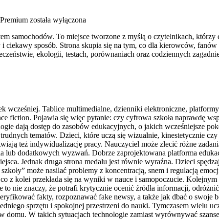
 Premium
została wyłączona
wiatem samochodów. To miejsce tworzone z myślą o czytelnikach, któr
 i ciekawy sposób. Strona skupia się na tym, co dla kierowców, fanów
eczeństwie, ekologii, testach, porównaniach oraz codziennych zagadn
k wcześniej. Tablice multimedialne, dzienniki elektroniczne, platformy
e fiction. Pojawia się więc pytanie: czy cyfrowa szkoła naprawdę wspi
gie dają dostęp do zasobów edukacyjnych, o jakich wcześniejsze pokol
trudnych tematów. Dzieci, które uczą się wizualnie, kinestetycznie czy 
twiają też indywidualizację pracy. Nauczyciel może zlecić różne zadan
cia lub dodatkowych wyzwań. Dobrze zaprojektowana platforma edukac
iejsca. Jednak druga strona medalu jest równie wyraźna. Dzieci spędzaj
szkoły” może nasilać problemy z koncentracją, snem i regulacją emocj
co z kolei przekłada się na wyniki w nauce i samopoczucie. Kolejnym 
 to nie znaczy, że potrafi krytycznie ocenić źródła informacji, odróżnić
weryfikować fakty, rozpoznawać fake newsy, a także jak dbać o swoje 
iedniego sprzętu i spokojnej przestrzeni do nauki. Tymczasem wielu u
 w domu. W takich sytuacjach technologie zamiast wyrównywać szanse, 