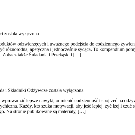
ci
została wyłączona
produktów odzwierzęcych i uważnego podejścia do codziennego żywienia
być różnorodna, apetyczna i jednocześnie sycąca. To kompendium pomy
. Zobacz także Śniadania i Przekąski i […]
ds i Składniki Odżywcze
została wyłączona
cą wprowadzić lepsze nawyki, odmienić codzienność i spojrzeć na odż
iczna. Każdy, kto szuka motywacji, aby jeść lepiej, żyć lżej i czuć si
. Na stronie publikowane są materiały, […]