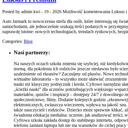
Posted by admin
kwi - 19 - 2026
Możliwość komentowania
Luksus i
Auto Jarmark to nowoczesna strefa dla osób, które interesują się ś
samochodami, ale jednocześnie szukają treści podanych w przystępny
naprawdę istotne: nowych technologiach, trendach rynkowych, bezpi
Categories:
Blog
Nasi partnerzy:
Na naszych oczach szkoła zmienia się szybciej, niż kiedykolwie
normą, dla pokolenia ich rodziców jeszcze niedawno było scienc
uzależnienie od ekranów? Zacznijmy od plusów. Nowe technolo
wirtualne laboratoria – to wszystko może ułatwiać zrozumienie 
nauki niż klasyczny podręcznik i kreda. Cyfrowe narzędzia uła
„ścieżki nauki” dla uczniów potrzebujących większego wspar
materiałów, quizów i inspiracji – dostępny 24/7 z dowolnego m
społecznościowe, filmy. Dodanie kolejnych godzin „ekranowej 
elektronicznych, zwłaszcza wieczorem, wpływa na jakość snu, 
także nauczycieli i rodziców. Dziecko może sprawnie klikać, ale
świadoma edukacja medialna: uczenie, jak analizować treści, 
Cyfrowa szkoła zakłada dostęp do stabilnego internetu, odpow
telefonu zamiast laptopa lub nie ma warunków do cichej pracy