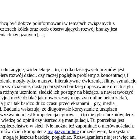
zy chcą być dobrze poinformowani w tematach związanych z
 czterech kółek oraz osób obserwujących rozwój branży jest
ieniach związanych […]
 edukacyjne, wideolekcje – to, co dla dzisiejszych uczniów jest
era rozwój dzieci, czy raczej pogłębia problemy z koncentracją i
enia mogły tylko marzyć. Interaktywne ćwiczenia, filmy, symulacje,
przez działanie, dostają narzędzia bardziej dopasowane do ich stylu
ia różnym uczniom, śledzić ich postępy na bieżąco, a nawet tworzyć
yjna może działać jak nowoczesny magazyn online pełen zadań,
ą już i tak bardzo dużo czasu przed ekranami – gry, media
i. Badania wskazują, że długotrwałe korzystanie z urządzeń
wyzwaniem jest kompetencja cyfrowa – i to nie tylko uczniów, lecz
 wiedzę od opinii czy ustrzec się manipulacji. Tu potrzebna jest
bezpieczeństwo w sieci. Nie można też zapominać o nierównościach.
czniów dzieli komputer z
magazyn online
rodzeństwem, korzysta z
mogą je jeszcze bardziej pogłębiać. Rozwiązaniem nie jest więc ani