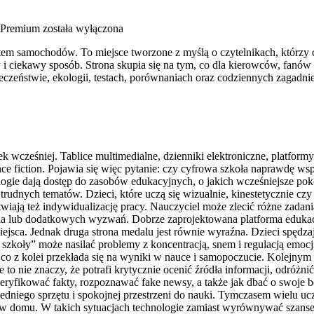
 Premium
została wyłączona
wiatem samochodów. To miejsce tworzone z myślą o czytelnikach, któr
 i ciekawy sposób. Strona skupia się na tym, co dla kierowców, fanów
eczeństwie, ekologii, testach, porównaniach oraz codziennych zagadn
k wcześniej. Tablice multimedialne, dzienniki elektroniczne, platformy
e fiction. Pojawia się więc pytanie: czy cyfrowa szkoła naprawdę wspi
gie dają dostęp do zasobów edukacyjnych, o jakich wcześniejsze pokol
trudnych tematów. Dzieci, które uczą się wizualnie, kinestetycznie czy 
twiają też indywidualizację pracy. Nauczyciel może zlecić różne zadan
cia lub dodatkowych wyzwań. Dobrze zaprojektowana platforma edukac
iejsca. Jednak druga strona medalu jest równie wyraźna. Dzieci spędzaj
szkoły” może nasilać problemy z koncentracją, snem i regulacją emocj
co z kolei przekłada się na wyniki w nauce i samopoczucie. Kolejnym 
 to nie znaczy, że potrafi krytycznie ocenić źródła informacji, odróżnić
weryfikować fakty, rozpoznawać fake newsy, a także jak dbać o swoje 
iedniego sprzętu i spokojnej przestrzeni do nauki. Tymczasem wielu u
 w domu. W takich sytuacjach technologie zamiast wyrównywać szanse, 