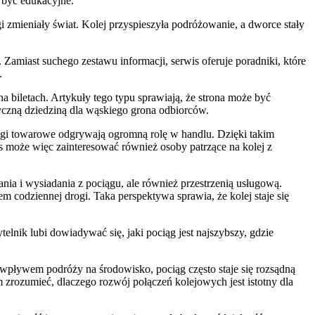
ą być edukacyjne.
i zmieniały świat. Kolej przyspieszyła podróżowanie, a dworce stały
 Zamiast suchego zestawu informacji, serwis oferuje poradniki, które
.
 biletach. Artykuły tego typu sprawiają, że strona może być
styczną dziedziną dla wąskiego grona odbiorców.
ągi towarowe odgrywają ogromną rolę w handlu. Dzięki takim
is może więc zainteresować również osoby patrzące na kolej z
ia i wysiadania z pociągu, ale również przestrzenią usługową.
m codziennej drogi. Taka perspektywa sprawia, że kolej staje się
elnik lubi dowiadywać się, jaki pociąg jest najszybszy, gdzie
 wpływem podróży na środowisko, pociąg często staje się rozsądną
 zrozumieć, dlaczego rozwój połączeń kolejowych jest istotny dla