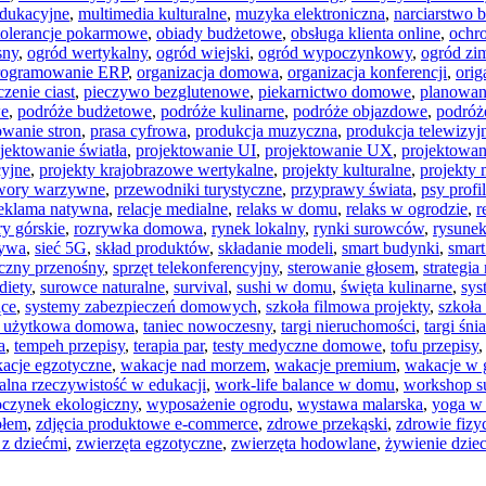
edukacyjne
,
multimedia kulturalne
,
muzyka elektroniczna
,
narciarstwo 
tolerancje pokarmowe
,
obiady budżetowe
,
obsługa klienta online
,
ochr
sny
,
ogród wertykalny
,
ogród wiejski
,
ogród wypoczynkowy
,
ogród zi
rogramowanie ERP
,
organizacja domowa
,
organizacja konferencji
,
orig
czenie ciast
,
pieczywo bezglutenowe
,
piekarnictwo domowe
,
planowan
we
,
podróże budżetowe
,
podróże kulinarne
,
podróże objazdowe
,
podróż
wanie stron
,
prasa cyfrowa
,
produkcja muzyczna
,
produkcja telewizyj
jektowanie światła
,
projektowanie UI
,
projektowanie UX
,
projektowan
cyjne
,
projekty krajobrazowe wertykalne
,
projekty kulturalne
,
projekty
twory warzywne
,
przewodniki turystyczne
,
przyprawy świata
,
psy profi
eklama natywna
,
relacje medialne
,
relaks w domu
,
relaks w ogrodzie
,
r
y górskie
,
rozrywka domowa
,
rynek lokalny
,
rynki surowców
,
rysunek
zywa
,
sieć 5G
,
skład produktów
,
składanie modeli
,
smart budynki
,
smart
czny przenośny
,
sprzęt telekonferencyjny
,
sterowanie głosem
,
strategia
diety
,
surowce naturalne
,
survival
,
sushi w domu
,
święta kulinarne
,
sys
ące
,
systemy zabezpieczeń domowych
,
szkoła filmowa projekty
,
szkoła
a użytkowa domowa
,
taniec nowoczesny
,
targi nieruchomości
,
targi śn
a
,
tempeh przepisy
,
terapia par
,
testy medyczne domowe
,
tofu przepisy
acje egzotyczne
,
wakacje nad morzem
,
wakacje premium
,
wakacje w 
alna rzeczywistość w edukacji
,
work-life balance w domu
,
workshop s
czynek ekologiczny
,
wyposażenie ogrodu
,
wystawa malarska
,
yoga w 
ołem
,
zdjęcia produktowe e-commerce
,
zdrowe przekąski
,
zdrowie fizy
 z dziećmi
,
zwierzęta egzotyczne
,
zwierzęta hodowlane
,
żywienie dziec