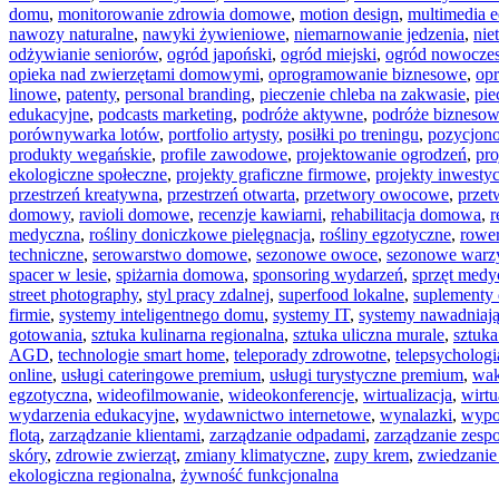
domu
,
monitorowanie zdrowia domowe
,
motion design
,
multimedia 
nawozy naturalne
,
nawyki żywieniowe
,
niemarnowanie jedzenia
,
nie
odżywianie seniorów
,
ogród japoński
,
ogród miejski
,
ogród nowocze
opieka nad zwierzętami domowymi
,
oprogramowanie biznesowe
,
op
linowe
,
patenty
,
personal branding
,
pieczenie chleba na zakwasie
,
pie
edukacyjne
,
podcasts marketing
,
podróże aktywne
,
podróże bizneso
porównywarka lotów
,
portfolio artysty
,
posiłki po treningu
,
pozycjono
produkty wegańskie
,
profile zawodowe
,
projektowanie ogrodzeń
,
pro
ekologiczne społeczne
,
projekty graficzne firmowe
,
projekty inwesty
przestrzeń kreatywna
,
przestrzeń otwarta
,
przetwory owocowe
,
prze
domowy
,
ravioli domowe
,
recenzje kawiarni
,
rehabilitacja domowa
,
r
medyczna
,
rośliny doniczkowe pielęgnacja
,
rośliny egzotyczne
,
rower
techniczne
,
serowarstwo domowe
,
sezonowe owoce
,
sezonowe war
spacer w lesie
,
spiżarnia domowa
,
sponsoring wydarzeń
,
sprzęt medy
street photography
,
styl pracy zdalnej
,
superfood lokalne
,
suplementy 
firmie
,
systemy inteligentnego domu
,
systemy IT
,
systemy nawadniaj
gotowania
,
sztuka kulinarna regionalna
,
sztuka uliczna murale
,
sztuk
AGD
,
technologie smart home
,
teleporady zdrowotne
,
telepsychologi
online
,
usługi cateringowe premium
,
usługi turystyczne premium
,
wak
egzotyczna
,
wideofilmowanie
,
wideokonferencje
,
wirtualizacja
,
wirtu
wydarzenia edukacyjne
,
wydawnictwo internetowe
,
wynalazki
,
wypo
flotą
,
zarządzanie klientami
,
zarządzanie odpadami
,
zarządzanie zesp
skóry
,
zdrowie zwierząt
,
zmiany klimatyczne
,
zupy krem
,
zwiedzanie
ekologiczna regionalna
,
żywność funkcjonalna