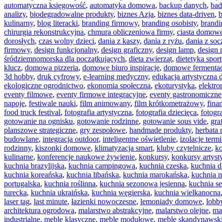
automatyczna księgowość
,
automatyka domowa
,
backup danych
,
bad
analizy
,
biodegradowalne produkty
,
biznes Azja
,
biznes data-driven
,
b
kulinarny
,
blog literacki
,
branding firmowy
,
branding osobisty
,
brandi
chirurgia rekonstrukcyjna
,
chmura obliczeniowa firmy
,
ciasta domow
dorosłych
,
czas wolny dzieci
,
dania z kaszy
,
dania z ryżu
,
dania z so
firmowy
,
design funkcjonalny
,
design graficzny
,
design lamp
,
design 
śródziemnomorska dla początkujących
,
dieta zwierząt
,
dietetyka spor
klucz
,
domowa pizzeria
,
domowe biuro inspiracje
,
domowe fermentac
3d hobby
,
druk cyfrowy
,
e-learning medyczny
,
edukacja artystyczna d
ekologiczne ogrodnictwo
,
ekonomia społeczna
,
ekoturystyka
,
elektro
eventy filmowe
,
eventy firmowe integracyjne
,
eventy gastronomiczne
napoje
,
festiwale nauki
,
film animowany
,
film krótkometrażowy
,
fina
food truck festival
,
fotografia artystyczna
,
fotografia dziecięca
,
fotogr
gotowanie na ognisku
,
gotowanie rodzinne
,
gotowanie sous vide
,
gra
planszowe strategiczne
,
gry zespołowe
,
handmade produkty
,
herbata
budowlane
,
integracja outdoor
,
inteligentne oświetlenie
,
izolacje term
rodzinny
,
kiszonki domowe
,
klimatyzacja smart
,
kluby czytelnicze
,
ko
kulinarne
,
konferencje naukowe żywienie
,
konkursy
,
konkursy artyst
kuchnia brazylijska
,
kuchnia campingowa
,
kuchnia czeska
,
kuchnia dl
kuchnia koreańska
,
kuchnia libańska
,
kuchnia marokańska
,
kuchnia 
portugalska
,
kuchnia roślinna
,
kuchnia sezonowa jesienna
,
kuchnia s
turecka
,
kuchnia ukraińska
,
kuchnia węgierska
,
kuchnia wielkanocna
laser tag
,
last minute
,
łazienki nowoczesne
,
lemoniady domowe
,
lobb
architektura ogrodowa
,
malarstwo abstrakcyjne
,
malarstwo olejne
,
ma
industrialne
,
meble klasyczne
,
meble modułowe
,
meble skandynawsk