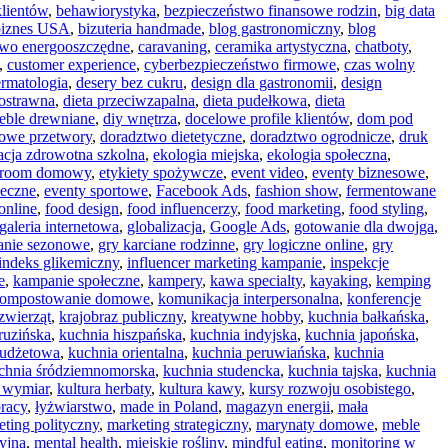
klientów
,
behawiorystyka
,
bezpieczeństwo finansowe rodzin
,
big data
biznes USA
,
bizuteria handmade
,
blog gastronomiczny
,
blog
wo energooszczędne
,
caravaning
,
ceramika artystyczna
,
chatboty
,
,
customer experience
,
cyberbezpieczeństwo firmowe
,
czas wolny
rmatologia
,
desery bez cukru
,
design dla gastronomii
,
design
kostrawna
,
dieta przeciwzapalna
,
dieta pudełkowa
,
dieta
eble drewniane
,
diy wnętrza
,
docelowe profile klientów
,
dom pod
owe przetwory
,
doradztwo dietetyczne
,
doradztwo ogrodnicze
,
druk
acja zdrowotna szkolna
,
ekologia miejska
,
ekologia społeczna
,
 room domowy
,
etykiety spożywcze
,
event video
,
eventy biznesowe
,
łeczne
,
eventy sportowe
,
Facebook Ads
,
fashion show
,
fermentowane
online
,
food design
,
food influencerzy
,
food marketing
,
food styling
,
galeria internetowa
,
globalizacja
,
Google Ads
,
gotowanie dla dwojga
,
wanie sezonowe
,
gry karciane rodzinne
,
gry logiczne online
,
gry
indeks glikemiczny
,
influencer marketing kampanie
,
inspekcje
e
,
kampanie społeczne
,
kampery
,
kawa specialty
,
kayaking
,
kemping
ompostowanie domowe
,
komunikacja interpersonalna
,
konferencje
zwierząt
,
krajobraz publiczny
,
kreatywne hobby
,
kuchnia bałkańska
,
ruzińska
,
kuchnia hiszpańska
,
kuchnia indyjska
,
kuchnia japońska
,
budżetowa
,
kuchnia orientalna
,
kuchnia peruwiańska
,
kuchnia
chnia śródziemnomorska
,
kuchnia studencka
,
kuchnia tajska
,
kuchnia
 wymiar
,
kultura herbaty
,
kultura kawy
,
kursy rozwoju osobistego
,
racy
,
łyżwiarstwo
,
made in Poland
,
magazyn energii
,
mała
ting polityczny
,
marketing strategiczny
,
marynaty domowe
,
meble
yjna
,
mental health
,
miejskie rośliny
,
mindful eating
,
monitoring w