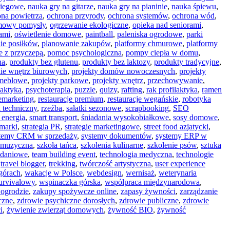
biegowe
,
nauka gry na gitarze
,
nauka gry na pianinie
,
nauka śpiewu
,
ona powietrza
,
ochrona przyrody
,
ochrona systemów
,
ochrona wód
,
mowy pomysły
,
ogrzewanie ekologiczne
,
opieka nad seniorami
,
ami
,
oświetlenie domowe
,
paintball
,
paleniska ogrodowe
,
parki
ie posiłków
,
planowanie zakupów
,
platformy chmurowe
,
platformy
e z przyczepą
,
pomoc psychologiczna
,
pompy ciepła w domu
,
na
,
produkty bez glutenu
,
produkty bez laktozy
,
produkty tradycyjne
,
ie wnętrz biurowych
,
projekty domów nowoczesnych
,
projekty
 meblowe
,
projekty parkowe
,
projekty wnętrz
,
przechowywanie
,
laktyka
,
psychoterapia
,
puzzle
,
quizy
,
rafting
,
rak profilaktyka
,
ramen
emarketing
,
restauracje premium
,
restauracje wegańskie
,
robotyka
 techniczny
,
rzeźba
,
sałatki sezonowe
,
scrapbooking
,
SEO
 energia
,
smart transport
,
śniadania wysokobiałkowe
,
sosy domowe
,
 marki
,
strategia PR
,
strategie marketingowe
,
street food azjatycki
,
temy CRM w sprzedaży
,
systemy dokumentów
,
systemy ERP w
 muzyczna
,
szkoła tańca
,
szkolenia kulinarne
,
szkolenie psów
,
sztuka
iadaniowe
,
team building event
,
technologia medyczna
,
technologie
,
travel blogger
,
trekking
,
twórczość artystyczna
,
user experience
górach
,
wakacje w Polsce
,
webdesign
,
wernisaż
,
weterynaria
urvivalowy
,
wspinaczka górska
,
współpraca międzynarodowa
,
ogrodzie
,
zakupy spożywcze online
,
zapasy żywności
,
zarządzanie
czne
,
zdrowie psychiczne dorosłych
,
zdrowie publiczne
,
zdrowie
i
,
żywienie zwierząt domowych
,
żywność BIO
,
żywność