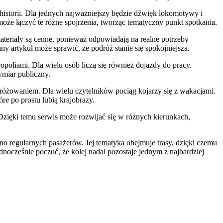
 historii. Dla jednych najważniejszy będzie dźwięk lokomotywy i
oże łączyć te różne spojrzenia, tworząc tematyczny punkt spotkania.
ateriały są cenne, ponieważ odpowiadają na realne potrzeby
ny artykuł może sprawić, że podróż stanie się spokojniejsza.
poliami. Dla wielu osób liczą się również dojazdy do pracy.
ymiar publiczny.
dróżowaniem. Dla wielu czytelników pociąg kojarzy się z wakacjami.
óre po prostu lubią krajobrazy.
 Dzięki temu serwis może rozwijać się w różnych kierunkach,
regularnych pasażerów. Jej tematyka obejmuje trasy, dzięki czemu
dnocześnie poczuć, że kolej nadal pozostaje jednym z najbardziej