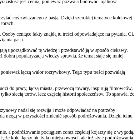
razistość jest cenna, ponieważ pozwala budować lojalność
ytać coś związanego z pasją. Dzięki szerokiej tematyce kolejowej
 torach.
soby ceniące fakty znajdą tu treści odpowiadające na pytania. Ci,
jania pasji.
gają uporządkować tę wiedzę i przedstawić ją w sposób ciekawy.
ż dobra popularyzacja wiedzy sprawia, że temat staje się mniej
 ponieważ łączą walor rozrywkowy. Tego typu treści pozwalają
udzi do pracy, łączą miasta, przewożą towary, inspirują filmowców,
ko siecią torów, lecz częścią historii społeczeństw. To sprawia, że
t szynowy nadal się rozwija i może odpowiadać na potrzeby
nia mogą w przyszłości zmienić sposób podróżowania. Dzięki temu
e, a podróżowanie pociągiem coraz częściej kojarzy się z wygodą.
 kolej łączy nie tylko miejscowości, ale też style podróżowania.