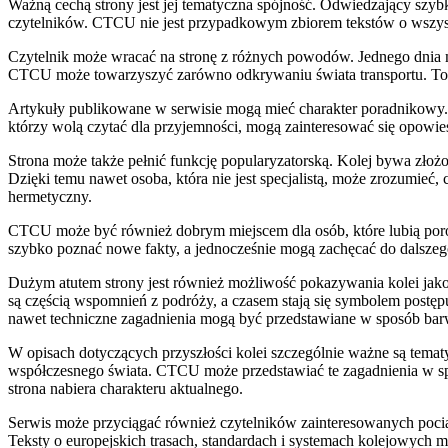
Ważną cechą strony jest jej tematyczna spójność. Odwiedzający szy
czytelników. CTCU nie jest przypadkowym zbiorem tekstów o wszys
Czytelnik może wracać na stronę z różnych powodów. Jednego dnia mo
CTCU może towarzyszyć zarówno odkrywaniu świata transportu. To ci
Artykuły publikowane w serwisie mogą mieć charakter poradnikowy. 
którzy wolą czytać dla przyjemności, mogą zainteresować się opowi
Strona może także pełnić funkcję popularyzatorską. Kolej bywa złoż
Dzięki temu nawet osoba, która nie jest specjalistą, może zrozumieć,
hermetyczny.
CTCU może być również dobrym miejscem dla osób, które lubią porów
szybko poznać nowe fakty, a jednocześnie mogą zachęcać do dalszego
Dużym atutem strony jest również możliwość pokazywania kolei jako e
są częścią wspomnień z podróży, a czasem stają się symbolem postępu
nawet techniczne zagadnienia mogą być przedstawiane w sposób bar
W opisach dotyczących przyszłości kolei szczególnie ważne są tematy
współczesnego świata. CTCU może przedstawiać te zagadnienia w sp
strona nabiera charakteru aktualnego.
Serwis może przyciągać również czytelników zainteresowanych pocią
Teksty o europejskich trasach, standardach i systemach kolejowych