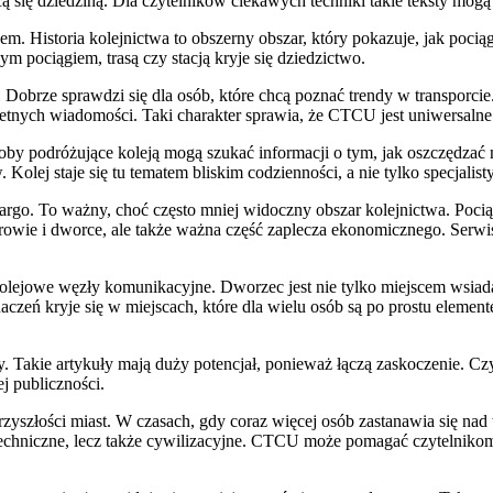
ą się dziedziną. Dla czytelników ciekawych techniki takie teksty mog
 Historia kolejnictwa to obszerny obszar, który pokazuje, jak pociąg
pociągiem, trasą czy stacją kryje się dziedzictwo.
 Dobrze sprawdzi się dla osób, które chcą poznać trendy w transporcie.
etnych wiadomości. Taki charakter sprawia, że CTCU jest uniwersalne
y podróżujące koleją mogą szukać informacji o tym, jak oszczędzać na
Kolej staje się tu tematem bliskim codzienności, a nie tylko specjali
go. To ważny, choć często mniej widoczny obszar kolejnictwa. Poci
żerowie i dworce, ale także ważna część zaplecza ekonomicznego. Serw
olejowe węzły komunikacyjne. Dworzec jest nie tylko miejscem wsiadan
zeń kryje się w miejscach, które dla wielu osób są po prostu elemente
 Takie artykuły mają duży potencjał, ponieważ łączą zaskoczenie. Czyt
ej publiczności.
rzyszłości miast. W czasach, gdy coraz więcej osób zastanawia się nad
 techniczne, lecz także cywilizacyjne. CTCU może pomagać czytelnikom