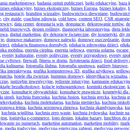
ania marketingowe
,
badania opinii publicznej
,
bajki edukacyjne
,
baza 
iznes edukacyjny
,
biznes ekologiczny
,
biznes Europa
,
biznes lokalny
,
ng restauracji
,
branding wizualny
,
budownictwo drewniane
,
budownict
e
,
city guide
,
coaching zdrowia
,
cold brew
,
content SEO
,
CSR strategie
czewicy
,
data center
,
degustacja win
,
degustacje
,
dekorowanie tortów
,
de
mebli biurowych
,
design roślinny
,
diagnostyka laboratoryjna
,
dieta lek
towa
,
digital marketing
,
diy dekoracje świąteczne
,
diy kosmetyki
,
diy m
je
,
domowe makarony
,
domowe nalewki
,
domowe oszczędzanie
,
dom
zieci
,
edukacja finansowa dorosłych
,
edukacja zdrowotna dzieci
,
eduk
nika mobilna
,
energia cieplna
,
energia jądrowa
,
energia solarna
,
escape
,
eventy kulturalne
,
eventy polityczne
,
eventy przygodowe
,
eventy spo
nse cyfrowe
,
firewall
,
fitness w domu
,
fizjoterapia dzieci
,
food delivery 
afia kulinarna
,
fotografia ślubna
,
fotografia sportowa
,
gadżety biurowe
,
fika interaktywna
,
grafika komputerowa 3D
,
grafika użytkowa
,
grillo
 matcha
,
hotele dla zwierząt
,
hummus domowy
,
identyfikacja wizualna
,
iczne
,
jastrzębie inwestycyjne
,
jedzenie intuicyjne
,
kampanie edukacyjn
ktajle bezalkoholowe
,
kolacje jednogarnkowe
,
kominki ekologiczne
,
k
yczne
,
konsultacje obywatelskie
,
konsultacje prawnicze
,
kosmetyki dla 
a singli
,
kuchnia francuska
,
kuchnia fusion
,
kuchnia grecka
,
kuchnia g
meksykańska
,
kuchnia molekularna
,
kuchnia niemiecka
,
kuchnia nisko
ezonowa letnia
,
kuchnia sezonowa zimowa
,
kuchnia skandynawska
,
ku
,
kuchnia wigilijna
,
kuchnia zero waste
,
kuchnia żydowska
,
kuchnie na
ying
,
logistyka e-commerce
,
logo design
,
lokalne bazary
,
lunchbox do p
lowanie po numerach
,
marketing automation
,
marketing mobilny
,
marke
ie
,
media tradycyjne
,
medycyna estetyczna zabiegi
,
medycyna prewenc