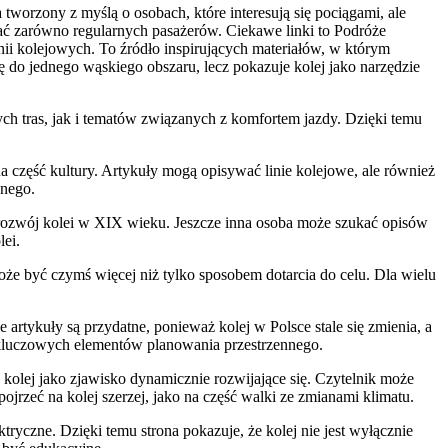
tworzony z myślą o osobach, które interesują się pociągami, ale
ać zarówno regularnych pasażerów. Ciekawe linki to Podróże
nii kolejowych. To źródło inspirujących materiałów, w którym
ę do jednego wąskiego obszaru, lecz pokazuje kolej jako narzędzie
ych tras, jak i tematów związanych z komfortem jazdy. Dzięki temu
żna część kultury. Artykuły mogą opisywać linie kolejowe, ale również
jnego.
o rozwój kolei w XIX wieku. Jeszcze inna osoba może szukać opisów
lei.
 być czymś więcej niż tylko sposobem dotarcia do celu. Dla wielu
 artykuły są przydatne, ponieważ kolej w Polsce stale się zmienia, a
kluczowych elementów planowania przestrzennego.
e kolej jako zjawisko dynamicznie rozwijające się. Czytelnik może
rzeć na kolej szerzej, jako na część walki ze zmianami klimatu.
ryczne. Dzięki temu strona pokazuje, że kolej nie jest wyłącznie