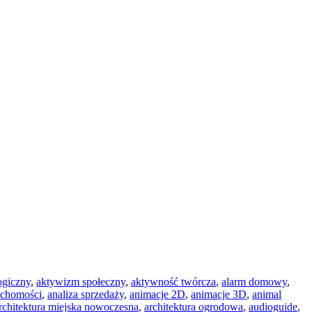
ogiczny
,
aktywizm społeczny
,
aktywność twórcza
,
alarm domowy
,
uchomości
,
analiza sprzedaży
,
animacje 2D
,
animacje 3D
,
animal
rchitektura miejska nowoczesna
,
architektura ogrodowa
,
audioguide
,