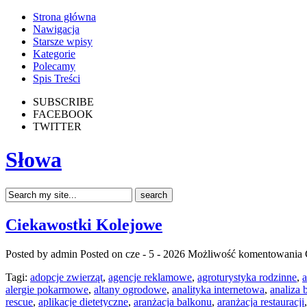
Strona główna
Nawigacja
Starsze wpisy
Kategorie
Polecamy
Spis Treści
SUBSCRIBE
FACEBOOK
TWITTER
Słowa
Ciekawostki Kolejowe
Posted by admin
Posted on cze - 5 - 2026
Możliwość komentowania
Tagi:
adopcje zwierząt
,
agencje reklamowe
,
agroturystyka rodzinne
,
a
alergie pokarmowe
,
altany ogrodowe
,
analityka internetowa
,
analiza
rescue
,
aplikacje dietetyczne
,
aranżacja balkonu
,
aranżacja restauracji