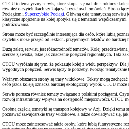
CTCU to tematyczny serwis, które skupia się na infrastrukturze kolej
również o czytelnikach szukających rzetelnych omówień. Strona łąc
Pociągiem i
Superszybkie Pociągi
. Główną osią tematyczną serwisu j
klasyczne spojrzenie na kolej spotyka się z tematami współczesnymi,
podróżowania.
Strona może być szczególnie interesująca dla osób, które lubią poz
czytelnik może przejść od lekkich, przyjemnych tekstów do bardziej
Dużą zaletą serwisu jest różnorodność tematów. Kolej przedstawiana j
szersze zjawiska, takie jak znaczenie połączeń regionalnych. Taki za
CTCU wyróżnia się tym, że pokazuje kolej z wielu perspektyw. Dla j
wygodnych połączeń. Serwis łączy te potrzeby, tworząc tematycznie bo
Ważnym obszarem strony są trasy widokowe. Teksty mogą zachęcać d
osób jazda koleją oznacza bardziej ekologiczny wybór. CTCU może in
Serwis porusza również tematy związane z polskimi pociągami. Czyteln
rozwój infrastruktury wpływa na dostępność miejscowości. CTCU m
Osobną częścią tematyki są transport kolejowy w Azji. Dzięki temu st
poznawać szwajcarskie trasy widokowe, a także dowiadywać się, jak 
CTCU może zainteresować także osoby, które lubią futurystyczne rozw