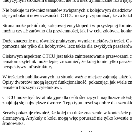
tradycyjnym środkiem transportu, ale również dynamicznie rozwijając
Nie brakuje tu również tematów związanych z kolejowym dziedzictwem.
się symbolami nowoczesności. CTCU może przypominać, że za każdym 
Strona może pełnić rolę kolejowej encyklopedii w przystępnej formie.
można czytać zarówno dla przyjemności, jak i w celu zdobycia konkr
Duże znaczenie ma również praktyczny wymiar niektórych treści. Osob
pomocna nie tylko dla hobbystów, lecz także dla zwykłych pasażerów. 
Ciekawym aspektem CTCU jest także zainteresowanie przewozami car
tematom czytelnik może lepiej zrozumieć, że kolej to nie tylko pasa
perspektywy infrastruktury.
W treściach publikowanych na stronie ważne miejsce zajmują także k
Opisy dworców mogą łączyć funkcjonalność, pokazując, jak wiele znac
tematem bliższym czytelnikowi.
CTCU może być też atrakcyjne dla osób śledzących najdłuższe składy.
znajdują się największe dworce. Tego typu treści są dobre dla szeroki
Serwis pokazuje również, że kolej ma duże znaczenie w kontekście p
alternatywą. Artykuły o kolei mogą więc poruszać nie tylko kwestie
środowiska.