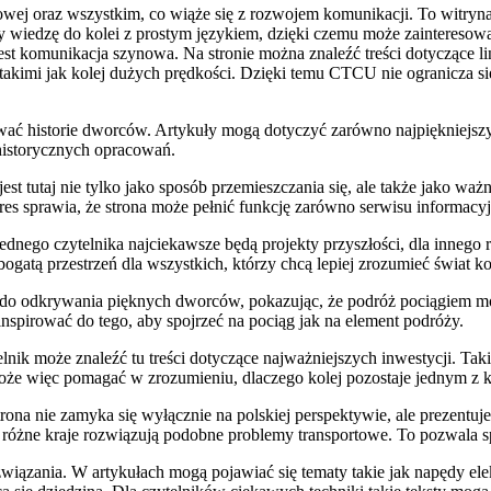
owej oraz wszystkim, co wiąże się z rozwojem komunikacji. To witryna 
zy wiedzę do kolei z prostym językiem, dzięki czemu może zainteresow
est komunikacja szynowa. Na stronie można znaleźć treści dotyczące li
 takimi jak kolej dużych prędkości. Dzięki temu CTCU nie ogranicza si
nawać historie dworców. Artykuły mogą dotyczyć zarówno najpiękniejsz
 historycznych opracowań.
est tutaj nie tylko jako sposób przemieszczania się, ale także jako wa
kres sprawia, że strona może pełnić funkcję zarówno serwisu informacy
ednego czytelnika najciekawsze będą projekty przyszłości, dla inneg
gatą przestrzeń dla wszystkich, którzy chcą lepiej zrozumieć świat ko
o odkrywania pięknych dworców, pokazując, że podróż pociągiem może
spirować do tego, aby spojrzeć na pociąg jak na element podróży.
ik może znaleźć tu treści dotyczące najważniejszych inwestycji. Takie
oże więc pomagać w zrozumieniu, dlaczego kolej pozostaje jednym z 
rona nie zamyka się wyłącznie na polskiej perspektywie, ale prezentuj
różne kraje rozwiązują podobne problemy transportowe. To pozwala spoj
iązania. W artykułach mogą pojawiać się tematy takie jak napędy elekt