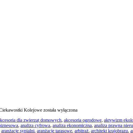
Ciekawostki Kolejowe
została wyłączona
kcesoria dla zwierząt domowych
,
akcesoria ogrodowe
,
aktywizm ekol
 biznesowa
,
analiza cyfrowa
,
analiza ekonomiczna
,
analiza prawna nier
,
aranżacje sypialni
,
aranżacje tarasowe
,
arbitraż
,
architekt krajobrazu
,
a