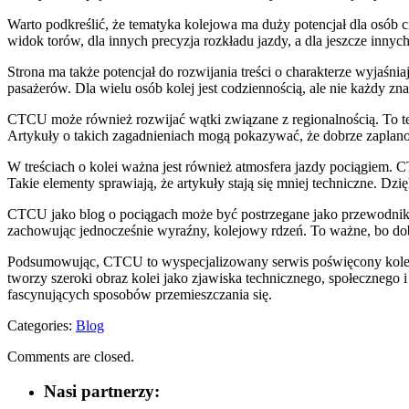
Warto podkreślić, że tematyka kolejowa ma duży potencjał dla osób c
widok torów, dla innych precyzja rozkładu jazdy, a dla jeszcze inn
Strona ma także potencjał do rozwijania treści o charakterze wyjaśn
pasażerów. Dla wielu osób kolej jest codziennością, ale nie każdy zn
CTCU może również rozwijać wątki związane z regionalnością. To tem
Artykuły o takich zagadnieniach mogą pokazywać, że dobrze zaplano
W treściach o kolei ważna jest również atmosfera jazdy pociągiem. 
Takie elementy sprawiają, że artykuły stają się mniej techniczne. Dzię
CTCU jako blog o pociągach może być postrzegane jako przewodnik po 
zachowując jednocześnie wyraźny, kolejowy rdzeń. To ważne, bo dob
Podsumowując, CTCU to wyspecjalizowany serwis poświęcony kolei,
tworzy szeroki obraz kolei jako zjawiska technicznego, społecznego 
fascynujących sposobów przemieszczania się.
Categories:
Blog
Comments are closed.
Nasi partnerzy: