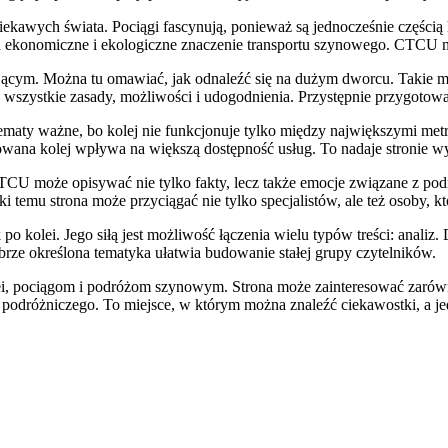
iekawych świata. Pociągi fascynują, ponieważ są jednocześnie częścią
ych ekonomiczne i ekologiczne znaczenie transportu szynowego. CTCU m
iającym. Można tu omawiać, jak odnaleźć się na dużym dworcu. Takie m
a wszystkie zasady, możliwości i udogodnienia. Przystępnie przygotowa
aty ważne, bo kolej nie funkcjonuje tylko między największymi metro
wana kolej wpływa na większą dostępność usług. To nadaje stronie w
CTCU może opisywać nie tylko fakty, lecz także emocje związane z po
ki temu strona może przyciągać nie tylko specjalistów, ale też osoby, kt
kolei. Jego siłą jest możliwość łączenia wielu typów treści: analiz.
rze określona tematyka ułatwia budowanie stałej grupy czytelników.
 pociągom i podróżom szynowym. Strona może zainteresować zarówno 
i podróżniczego. To miejsce, w którym można znaleźć ciekawostki, a je