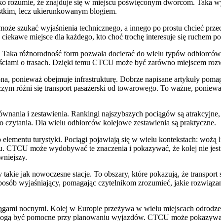
bko rozumie, że znajduje się w miejscu poświęconym dworcom. Taka wy
tkim, lecz ukierunkowanym blogiem.
że szukać wyjaśnienia technicznego, a innego po prostu chcieć przecz
ekawe miejsce dla każdego, kto choć trochę interesuje się ruchem po
Taka różnorodność form pozwala docierać do wielu typów odbiorców. O
eściami o trasach. Dzięki temu CTCU może być zarówno miejscem rozwi
ona, ponieważ obejmuje infrastrukturę. Dobrze napisane artykuły poma
 czym różni się transport pasażerski od towarowego. To ważne, poniewa
nania i zestawienia. Rankingi najszybszych pociągów są atrakcyjne,
 czytania. Dla wielu odbiorców kolejowe zestawienia są praktyczne.
lementu turystyki. Pociągi pojawiają się w wielu kontekstach: wożą l
. CTCU może wydobywać te znaczenia i pokazywać, że kolej nie jest tyl
wniejszy.
 takie jak nowoczesne stacje. To obszary, które pokazują, że transpor
osób wyjaśniający, pomagając czytelnikom zrozumieć, jakie rozwiąza
gami nocnymi. Kolej w Europie przeżywa w wielu miejscach odrodzeni
 mogą być pomocne przy planowaniu wyjazdów. CTCU może pokazywać, że